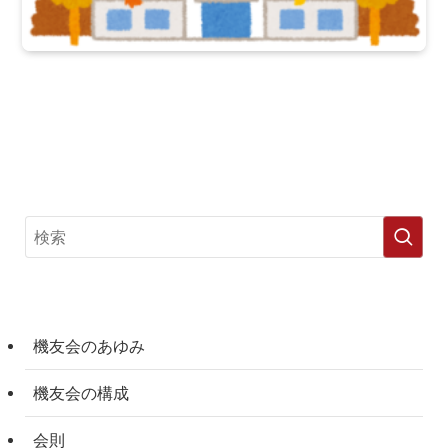
機友会のあゆみ
機友会の構成
会則