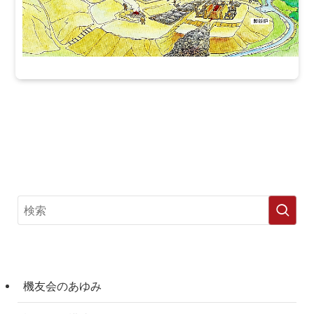
機友会のあゆみ