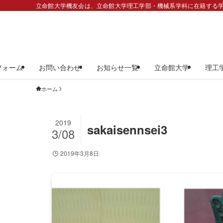
立命館大学機友会は、立命館大学理工学部・機械系学科に在籍する学
フォーム
お問い合わせ
お知らせ一覧
立命館大学
理工
ホーム
2019
sakaisennsei3
3/08
2019年3月8日