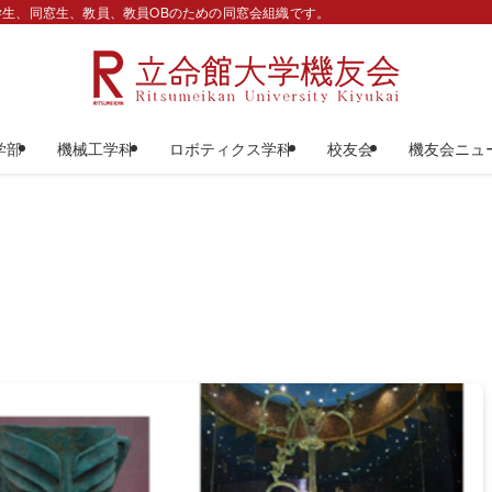
生、同窓生、教員、教員OBのための同窓会組織です。
学部
機械工学科
ロボティクス学科
校友会
機友会ニュ