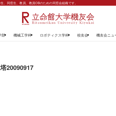
生、同窓生、教員、教員OBのための同窓会組織です。
学部
機械工学科
ロボティクス学科
校友会
機友会ニュ
0090917