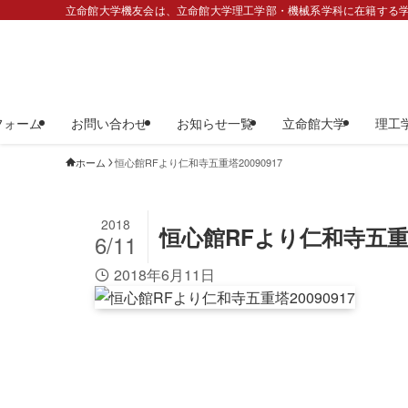
立命館大学機友会は、立命館大学理工学部・機械系学科に在籍する学
フォーム
お問い合わせ
お知らせ一覧
立命館大学
理工
ホーム
恒心館RFより仁和寺五重塔20090917
2018
恒心館RFより仁和寺五重塔2
6/11
2018年6月11日