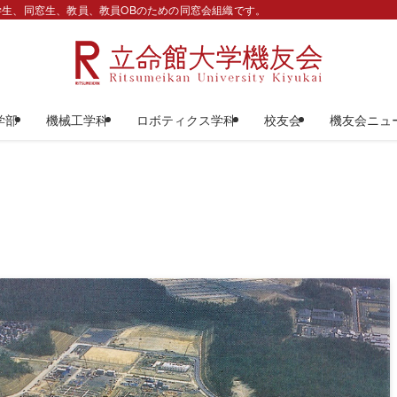
生、同窓生、教員、教員OBのための同窓会組織です。
学部
機械工学科
ロボティクス学科
校友会
機友会ニュ