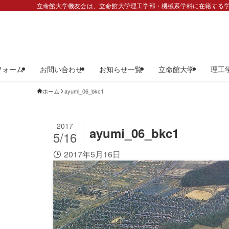
立命館大学機友会は、立命館大学理工学部・機械系学科に在籍する学
フォーム
お問い合わせ
お知らせ一覧
立命館大学
理工
ホーム
ayumi_06_bkc1
2017
ayumi_06_bkc1
5/16
2017年5月16日