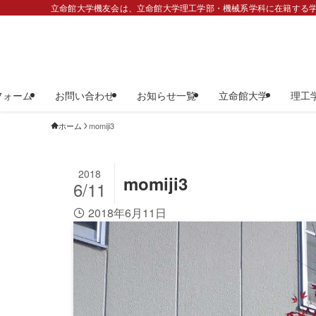
立命館大学機友会は、立命館大学理工学部・機械系学科に在籍する学
フォーム
お問い合わせ
お知らせ一覧
立命館大学
理工
ホーム
momiji3
2018
momiji3
6/11
2018年6月11日