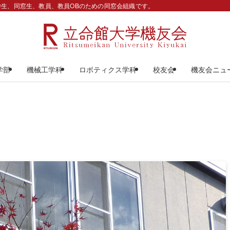
生、同窓生、教員、教員OBのための同窓会組織です。
学部
機械工学科
ロボティクス学科
校友会
機友会ニュ