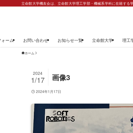
立命館大学機友会は、立命館大学理工学部・機械系学科に在籍する学
フォーム
お問い合わせ
お知らせ一覧
立命館大学
理工
ホーム
2024
画像3
1/17
2024年1月17日