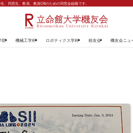
生、同窓生、教員、教員OBのための同窓会組織です。
学部
機械工学科
ロボティクス学科
校友会
機友会ニュ