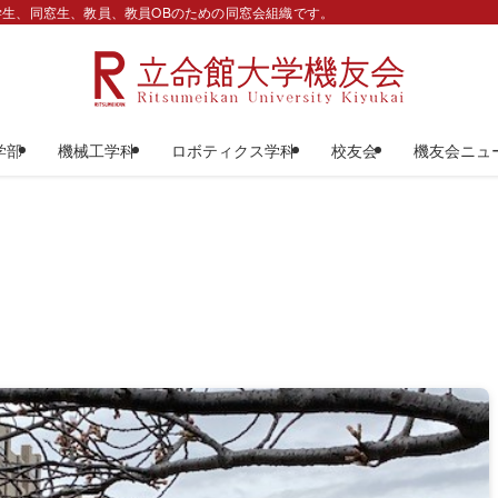
生、同窓生、教員、教員OBのための同窓会組織です。
学部
機械工学科
ロボティクス学科
校友会
機友会ニュ