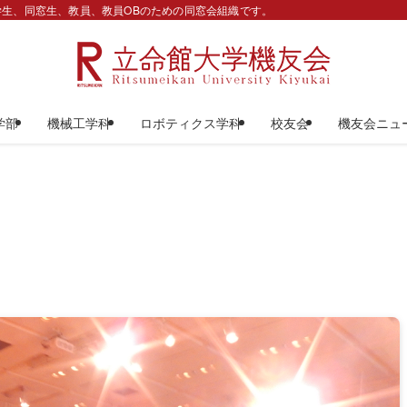
生、同窓生、教員、教員OBのための同窓会組織です。
学部
機械工学科
ロボティクス学科
校友会
機友会ニュ