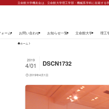
立命館大学機友会は、立命館大学理工学部・機械系学科に在籍する学
フォーム
お問い合わせ
お知らせ一覧
立命館大学
理工
ホーム
2019
DSCN1732
4/01
2019年4月1日