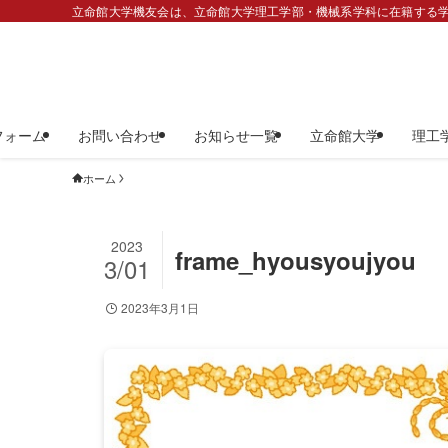
立命館大学機友会は、立命館大学理工学部・機械系学科に在籍する学
フォーム
お問い合わせ
お知らせ一覧
立命館大学
理工
ホーム
2023
frame_hyousyoujyou
3/01
2023年3月1日