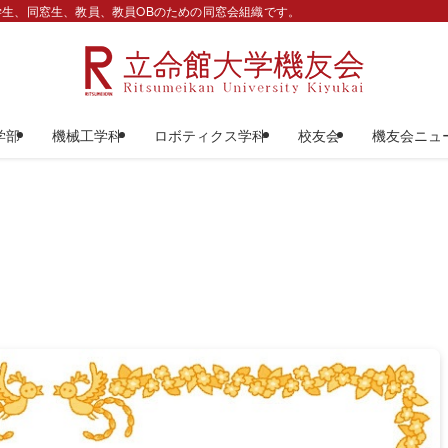
生、同窓生、教員、教員OBのための同窓会組織です。
学部
機械工学科
ロボティクス学科
校友会
機友会ニュ