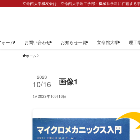
立命館大学機友会は、立命館大学理工学部・機械系学科に在籍する学
フォーム
お問い合わせ
お知らせ一覧
立命館大学
理工
ホーム
2023
画像1
10/16
2023年10月16日