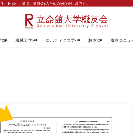
生、同窓生、教員、教員OBのための同窓会組織です。
学部
機械工学科
ロボティクス学科
校友会
機友会ニュ