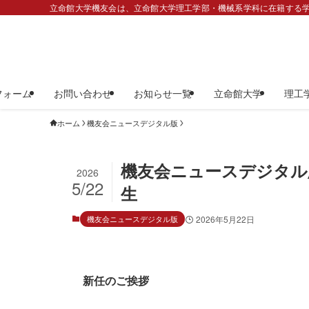
立命館大学機友会は、立命館大学理工学部・機械系学科に在籍する学
フォーム
お問い合わせ
お知らせ一覧
立命館大学
理工
ホーム
機友会ニュースデジタル版
機友会ニュースデジタル版
2026
5/22
生
機友会ニュースデジタル版
2026年5月22日
新任のご挨拶