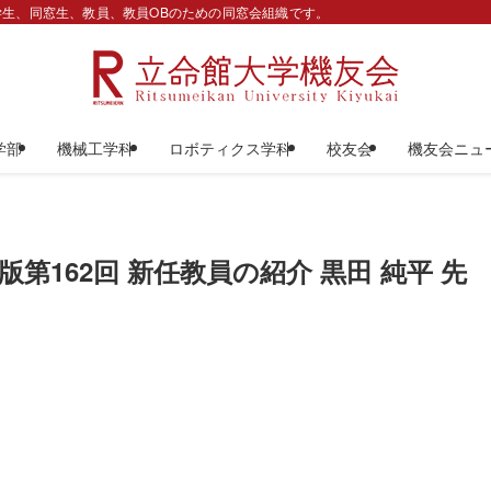
生、同窓生、教員、教員OBのための同窓会組織です。
学部
機械工学科
ロボティクス学科
校友会
機友会ニュ
第162回 新任教員の紹介 黒田 純平 先