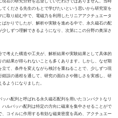
に現在の研究分野を志望していたわけではありません。当時
してくださる先生のもとで学びたいという思いから研究室を
マに取り組む中で、電磁力を利用したリニアアクチュエータ
とばかりでしたが、解析や実験を進める中で、永久磁石の配
が少しずつ理解できるようになり、次第にこの分野の奥深さ
分で考えた構造や工夫が、解析結果や実験結果として具体的
りの結果が得られないことも多くあります。しかし、なぜ期
を立て、条件を変えながら検討を重ねることで、少しずつ現
行錯誤の過程を通して、研究の面白さや難しさを実感し、研
えるようになりました。
バッハ配列と呼ばれる永久磁石配列を用いたコンパクトなリ
。ハルバッハ配列は特定の方向に磁束を集中させることがで
で、コイルに作用する有効な磁束密度を高め、アクチュエー