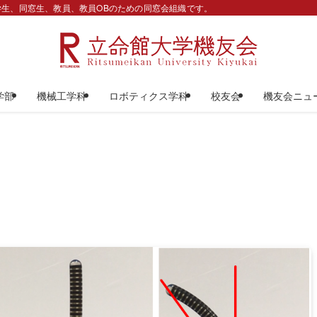
生、同窓生、教員、教員OBのための同窓会組織です。
学部
機械工学科
ロボティクス学科
校友会
機友会ニュ