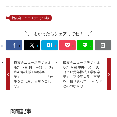
機友会ニュースデジタル版
よかったらシェアしてね！
機友会ニュースデジタル
機友会ニュースデジタル
版第37回 桝 幸雄 氏（昭
版第39回 中井 光一 氏
和47年機械工学科卒
（平成元年機械工学科卒
業） 「仕
業）「立命館大学 卒業
事を楽しみ、人生を楽し
を 振り返って」 － ひと
む」
とのつながり －
関連記事