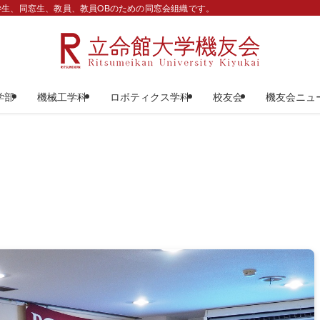
生、同窓生、教員、教員OBのための同窓会組織です。
学部
機械工学科
ロボティクス学科
校友会
機友会ニュ