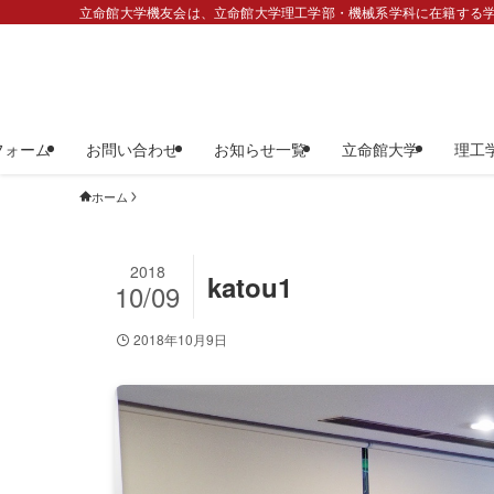
立命館大学機友会は、立命館大学理工学部・機械系学科に在籍する学
フォーム
お問い合わせ
お知らせ一覧
立命館大学
理工
ホーム
2018
katou1
10/09
2018年10月9日