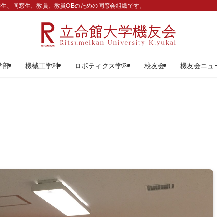
生、同窓生、教員、教員OBのための同窓会組織です。
学部
機械工学科
ロボティクス学科
校友会
機友会ニュ