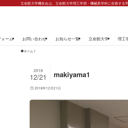
立命館大学機友会は、立命館大学理工学部・機械系学科に在籍する学
フォーム
お問い合わせ
お知らせ一覧
立命館大学
理工
ホーム
2018
makiyama1
12/21
2018年12月21日