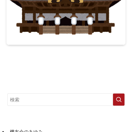
機友会のあゆみ