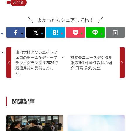
未分類
よかったらシェアしてね！
山根大輔アソシエイトフ
ェロのチームがディープ
機友会ニュースデジタル
テックグランプリ2024で
版第151回 新任教員の紹
最優秀賞を受賞しまし
介 日高 勇気 先生
た。
関連記事