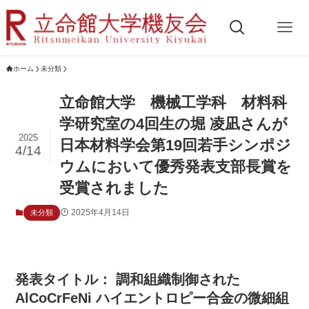
ホーム
未分類
立命館大学 機械工学科 材料科
学研究室の4回生の堀 凌凪さんが
2025
日本材料学会第19回若手シンポジ
4/14
ウムにおいて優秀発表支部長賞を
受賞されました
2025年4月14日
未分類
発表タイトル： 調和組織制御された
AlCoCrFeNi ハイエントロピー合金の微細組