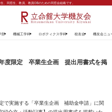
生、同窓生、教員、教員OBのための同窓会組織です。
学部
機械工学科
ロボティクス学科
校友会
機友会ニュ
5年度限定 卒業生企画 提出用書式を掲
限定で実施する「卒業生企画 補助金申請」に関
室紹介文・活動記事】の提出用書式を掲載いた