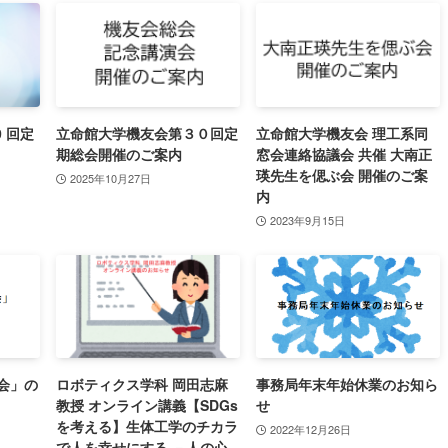
 回定
立命館大学機友会第３０回定
立命館大学機友会 理工系同
期総会開催のご案内
窓会連絡協議会 共催 大南正
瑛先生を偲ぶ会 開催のご案
2025年10月27日
内
2023年9月15日
会」の
ロボティクス学科 岡田志麻
事務局年末年始休業のお知ら
教授 オンライン講義【SDGs
せ
を考える】生体工学のチカラ
2022年12月26日
で人を幸せにする －人の心