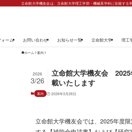
立命館大学機友会は、立命館大学理工学部・機械系学科に在籍する学
フォーム
お問い合わせ
お知らせ一覧
立命館大学
理工
ホーム
案内
立命館大学機友会 202
2026
3/26
載いたします
案内
2026年3月26日
立命館大学機友会では、2025年度
する【補助金申請書】および【研究