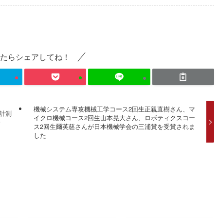
たらシェアしてね！
機械システム専攻機械工学コース2回生正親直樹さん、マ
計測
イクロ機械コース2回生山本晃大さん、ロボティクスコー
会
ス2回生爾英慈さんが日本機械学会の三浦賞を受賞されま
した