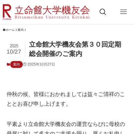
ホーム
案内
立命館大学機友会第３０回定期
2025
10/27
総会開催のご案内
2025年10月27日
案内
仲秋の候、皆様におかれましては益々ご清祥のこ
ととお喜び申し上げます。
平素より立命館大学機友会の運営ならびに母校の
発展に対して多大のご支援を賜り、厚くお礼申し