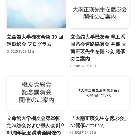
立命館大学機友会第 30 回
立命館大学機友会 理工系
定期総会 プログラム
同窓会連絡協議会 共催 大
南正瑛先生を偲ぶ会 開催
2025年12月12日
のご案内
2023年9月15日
立命館大学機友会第29回
「大南正瑛先生を偲ぶ会」
定時総会および機友会創立
の開催について
80周年記念講演会開催の
2023年7月14日