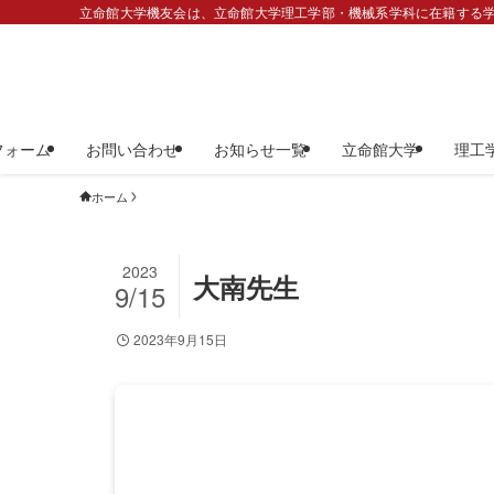
立命館大学機友会は、立命館大学理工学部・機械系学科に在籍する学
フォーム
お問い合わせ
お知らせ一覧
立命館大学
理工
ホーム
2023
大南先生
9/15
2023年9月15日