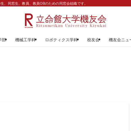
生、同窓生、教員、教員OBのための同窓会組織です。
学部
機械工学科
ロボティクス学科
校友会
機友会ニュ