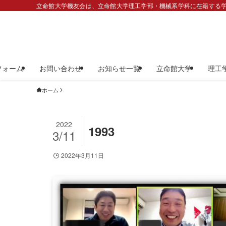
立命館大学機友会は、立命館大学理工学部・機械系学科に在籍する学
フォーム
お問い合わせ
お知らせ一覧
立命館大学
理工
ホーム
2022
1993
3/11
2022年3月11日