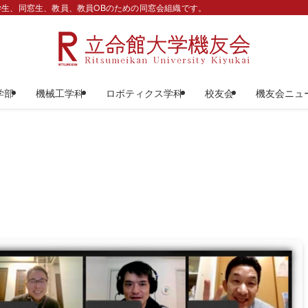
生、同窓生、教員、教員OBのための同窓会組織です。
学部
機械工学科
ロボティクス学科
校友会
機友会ニュ