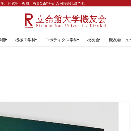
生、同窓生、教員、教員OBのための同窓会組織です。
学部
機械工学科
ロボティクス学科
校友会
機友会ニュ