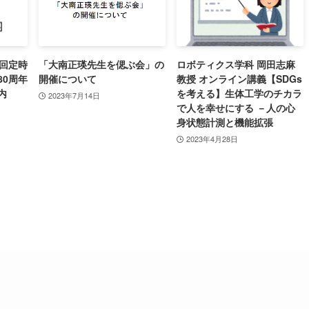
9回定時
「大南正瑛先生を偲ぶ会」の
ロボティクス学科 岡田志麻
80周年
開催について
教授 オンライン講義【SDGs
内
を考える】生体工学のチカラ
2023年7月14日
で人を幸せにする －人の心
身状態計測と機能拡張
2023年4月28日