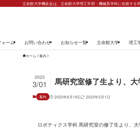
立命館大学機友会は、立命館大学理工学部・機械系学科に在籍する学
フォーム
お問い合わせ
お知らせ一覧
立命館大学
理工
ホーム
案内
2023
馬研究室修了生より、大
3/01
案内
2020年6月19日
2023年3月1日
ロボティクス学科 馬研究室の修了生より、