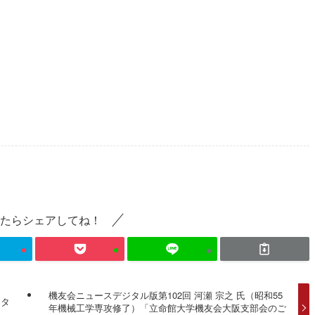
たらシェアしてね！
機友会ニュースデジタル版第102回 河瀬 宗之 氏（昭和55
スタ
年機械工学専攻修了）「立命館大学機友会大阪支部会のご