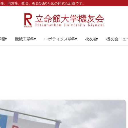
生、同窓生、教員、教員OBのための同窓会組織です。
学部
機械工学科
ロボティクス学科
校友会
機友会ニュ