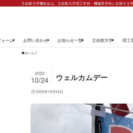
立命館大学機友会は、立命館大学理工学部・機械系学科に在籍する学
フォーム
お問い合わせ
お知らせ一覧
立命館大学
理工
ホーム
2022
ウェルカムデー
10/24
2022年10月24日