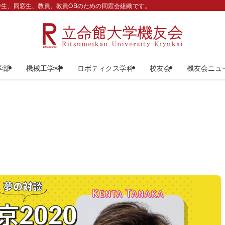
生、同窓生、教員、教員OBのための同窓会組織です。
学部
機械工学科
ロボティクス学科
校友会
機友会ニュ