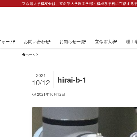
立命館大学機友会は、立命館大学理工学部・機械系学科に在籍する学
フォーム
お問い合わせ
お知らせ一覧
立命館大学
理工
ホーム
2021
hirai-b-1
10/12
2021年10月12日