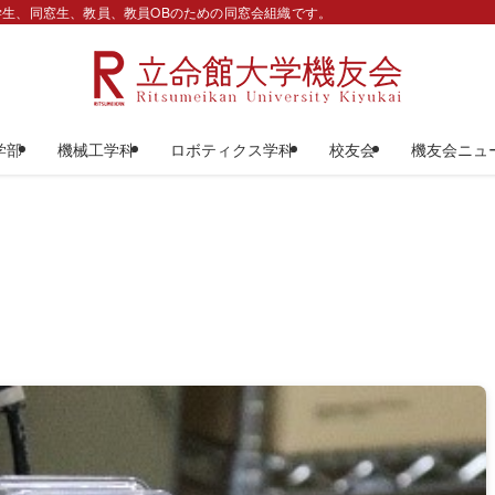
生、同窓生、教員、教員OBのための同窓会組織です。
学部
機械工学科
ロボティクス学科
校友会
機友会ニュ