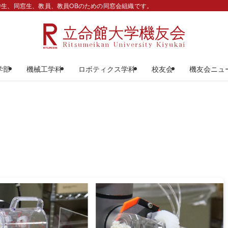
生、同窓生、教員、教員OBのための同窓会組織です。
学部
機械工学科
ロボティクス学科
校友会
機友会ニュ