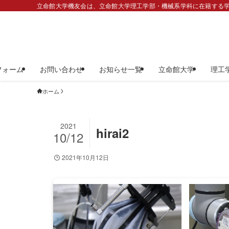
立命館大学機友会は、立命館大学理工学部・機械系学科に在籍する学
フォーム
お問い合わせ
お知らせ一覧
立命館大学
理工
ホーム
2021
hirai2
10/12
2021年10月12日