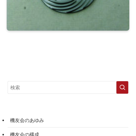
機友会のあゆみ
機友会の構成