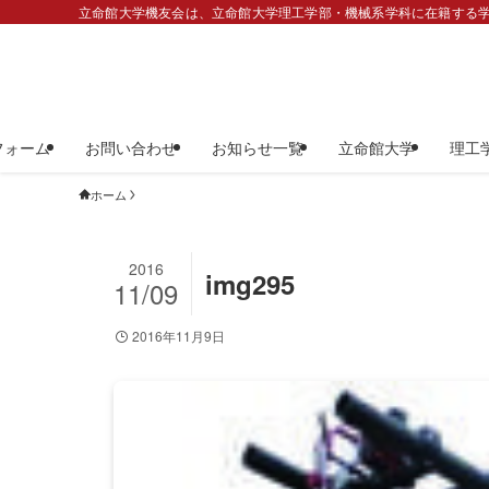
立命館大学機友会は、立命館大学理工学部・機械系学科に在籍する学
フォーム
お問い合わせ
お知らせ一覧
立命館大学
理工
ホーム
2016
img295
11/09
2016年11月9日