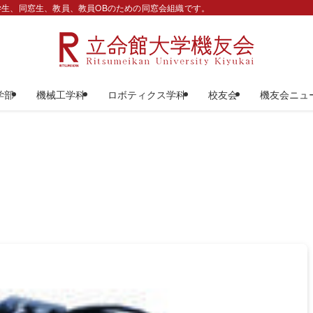
生、同窓生、教員、教員OBのための同窓会組織です。
学部
機械工学科
ロボティクス学科
校友会
機友会ニュ