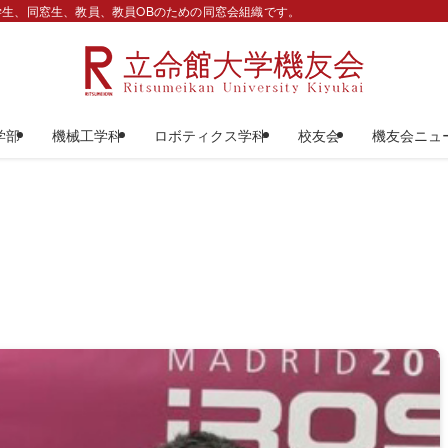
生、同窓生、教員、教員OBのための同窓会組織です。
学部
機械工学科
ロボティクス学科
校友会
機友会ニュ