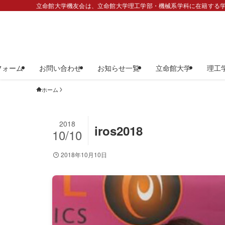
立命館大学機友会は、立命館大学理工学部・機械系学科に在籍する学
フォーム
お問い合わせ
お知らせ一覧
立命館大学
理工
ホーム
2018
iros2018
10/10
2018年10月10日