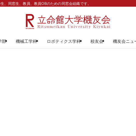
生、同窓生、教員、教員OBのための同窓会組織です。
学部
機械工学科
ロボティクス学科
校友会
機友会ニュ