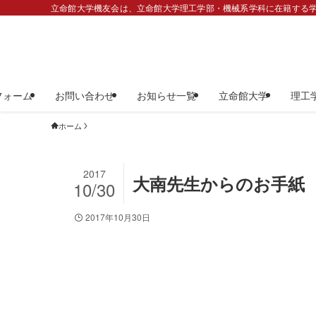
立命館大学機友会は、立命館大学理工学部・機械系学科に在籍する学
フォーム
お問い合わせ
お知らせ一覧
立命館大学
理工
ホーム
2017
大南先生からのお手紙
10/30
2017年10月30日