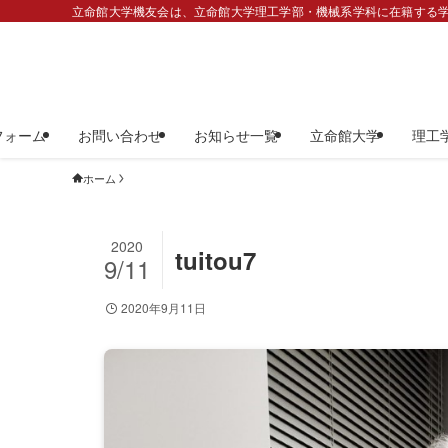
立命館大学機友会は、立命館大学理工学部・機械系学科に在籍する学
フォーム
お問い合わせ
お知らせ一覧
立命館大学
理工
ホーム
2020
tuitou7
9/11
2020年9月11日