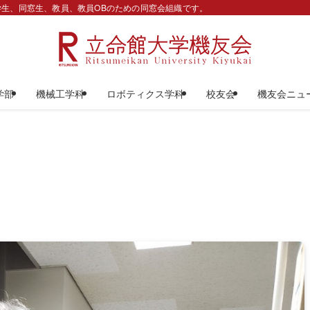
生、同窓生、教員、教員OBのための同窓会組織です。
学部
機械工学科
ロボティクス学科
校友会
機友会ニュ