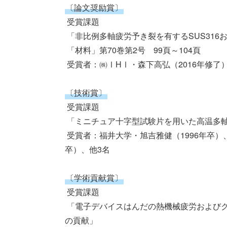
〔論文奨励賞〕
 受賞課題

 「非比例多軸疲労予き裂を有するSUS316およびSTPT410の繰返し過大負荷による強度特性」

 「材料」第70巻第2号　99頁～104頁

 受賞者：㈱ⅠHⅠ・森下高弘（2016年修了）

〔技術賞〕
 受賞課題

 「ミニチュア十字型試験片を用いた高温多軸応力クリープ評価技法の開発」

 受賞者：福井大学・旭吉雅健（1996年卒）、立命館大学・伊藤隆基（1988年卒）、坂根政男（1972年
卒）、他3名

〔学術貢献賞〕
 受賞課題

 「電子デバイスはんだの熱機械疲労およびクリープ疲労寿命評価に関する研究と日本材料学会活動へ
の貢献」
