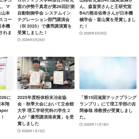
ん、マ
室の伊勢千真君が第26回計測
ん、森畠実さんと王研究室
生山本
自動制御学会 システムイン
B4の熊谷佑希さんが日本機
スコー
テグレーション部門講演会
械学会・畠山賞を受賞しまし
日本機
（SI 2025）で優秀講演賞を
た！
されま
受賞しました！
2026年3月23日
2026年3月24日
026に
2025年度粉体粉末冶金協
「第10回滋賀テックプラング
廣本翔
会・秋季大会において立命館
ランプリ」にて理工学部の吉
aper
大学 理工学研究科の学生２
岡修哉 准教授が受賞しまし
た！
人が「優秀講演発表賞」を受
た。
賞しました
2025年11月18日
2026年1月13日