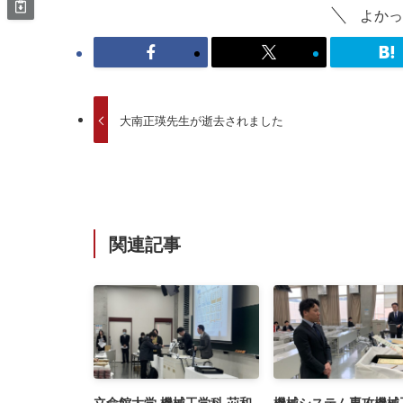
よかっ
大南正瑛先生が逝去されました
関連記事
立命館大学 機械工学科 苅和
機械システム専攻機械