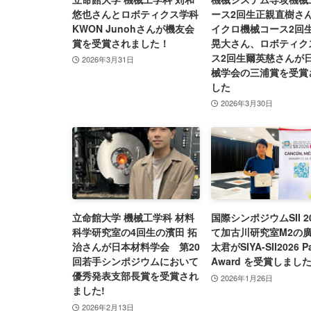
悠也さんとロボティクス学科
ース2回生正親直樹さ
KWON Junohさんが機友会
イクロ機械コース2回
賞を受賞されました！
晃大さん、ロボティク
ス2回生爾英慈さんが
2026年3月31日
械学会の三浦賞を受賞
した
2026年3月30日
立命館大学 機械工学科 材料
国際シンポジウムSII 2
科学研究室の4回生の濱田 拓
て加古川研究室M2の
治さんが日本材料学会 第20
太君がSIYA-SII2026 P
回若手シンポジウムにおいて
Award を受賞しまし
優秀発表支部長賞を受賞され
2026年1月26日
ました!
2026年2月13日