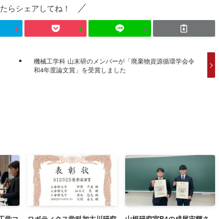
たらシェアしてね！
機械工学科 山末研のメンバーが「廃棄物資源循環学会令
和4年度論文賞」を受賞しました
工学コ
ロボティクス学科加古川研究
山根研究室B4の成尾宙輝さ