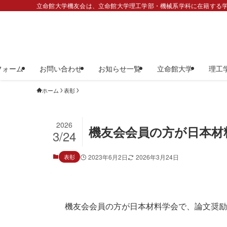
立命館大学機友会は、立命館大学理工学部・機械系学科に在籍する学
フォーム
お問い合わせ
お知らせ一覧
立命館大学
理工
ホーム
表彰
2026
機友会会員の方が日本材
3/24
表彰
2023年6月2日
2026年3月24日
機友会会員の方が日本材料学会で、論文奨励