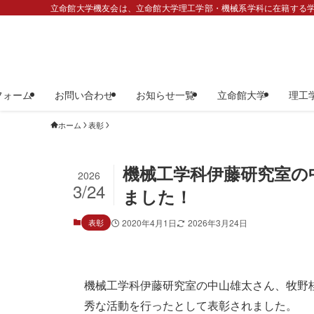
立命館大学機友会は、立命館大学理工学部・機械系学科に在籍する学
フォーム
お問い合わせ
お知らせ一覧
立命館大学
理工
ホーム
表彰
機械工学科伊藤研究室の
2026
3/24
ました！
表彰
2020年4月1日
2026年3月24日
機械工学科伊藤研究室の中山雄太さん、牧野桂
秀な活動を行ったとして表彰されました。