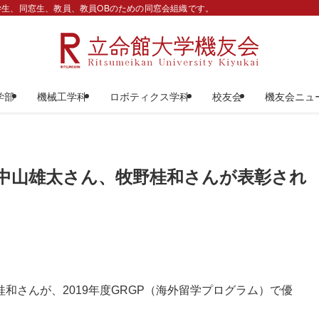
生、同窓生、教員、教員OBのための同窓会組織です。
学部
機械工学科
ロボティクス学科
校友会
機友会ニュ
中山雄太さん、牧野桂和さんが表彰され
和さんが、2019年度GRGP（海外留学プログラム）で優