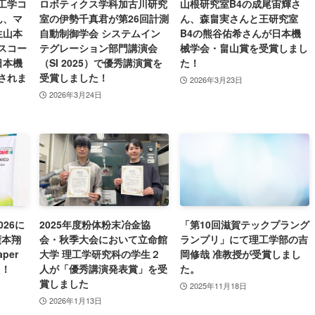
工学コ
ロボティクス学科加古川研究
山根研究室B4の成尾宙輝さ
ん、マ
室の伊勢千真君が第26回計測
ん、森畠実さんと王研究室
生山本
自動制御学会 システムイン
B4の熊谷佑希さんが日本機
スコー
テグレーション部門講演会
械学会・畠山賞を受賞しまし
日本機
（SI 2025）で優秀講演賞を
た！
されま
受賞しました！
2026年3月23日
2026年3月24日
026に
2025年度粉体粉末冶金協
「第10回滋賀テックプラング
廣本翔
会・秋季大会において立命館
ランプリ」にて理工学部の吉
aper
大学 理工学研究科の学生２
岡修哉 准教授が受賞しまし
た！
人が「優秀講演発表賞」を受
た。
賞しました
2025年11月18日
2026年1月13日