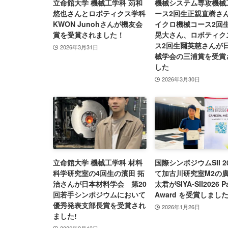
立命館大学 機械工学科 苅和
機械システム専攻機械
悠也さんとロボティクス学科
ース2回生正親直樹さ
KWON Junohさんが機友会
イクロ機械コース2回
賞を受賞されました！
晃大さん、ロボティク
ス2回生爾英慈さんが
2026年3月31日
械学会の三浦賞を受賞
した
2026年3月30日
立命館大学 機械工学科 材料
国際シンポジウムSII 2
科学研究室の4回生の濱田 拓
て加古川研究室M2の
治さんが日本材料学会 第20
太君がSIYA-SII2026 P
回若手シンポジウムにおいて
Award を受賞しまし
優秀発表支部長賞を受賞され
2026年1月26日
ました!
2026年2月13日