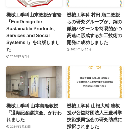
機械工学科山末教授が書籍
機械工学科 村田 順二教授
『EcoDesign for
らの研究グループが、銅の
Sustainable Products,
微細パターンを簡易的かつ
Services and Social
高速に形成する加工技術の
Systems I』を出版しまし
開発に成功しました
た
2024年1月26日
2024年2月5日
機械工学科 山本憲隆教授
機械工学科 山根大輔 准教
「退職記念講演会」が行わ
授が公益財団法人三豊科学
れました
技術振興協会の研究助成に
採択されました
2024年1月23日