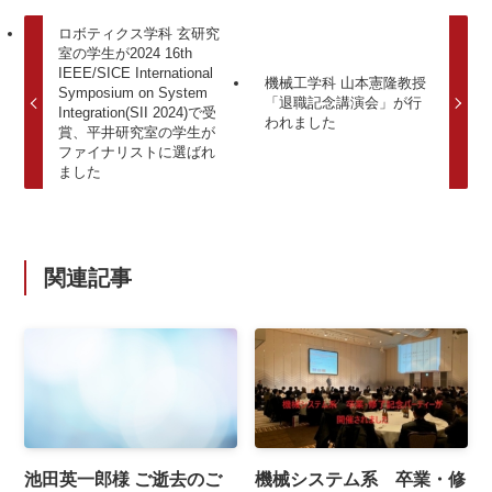
ロボティクス学科 玄研究
室の学生が2024 16th
IEEE/SICE International
機械工学科 山本憲隆教授
Symposium on System
「退職記念講演会」が行
Integration(SII 2024)で受
われました
賞、平井研究室の学生が
ファイナリストに選ばれ
ました
関連記事
池田英一郎様 ご逝去のご
機械システム系 卒業・修