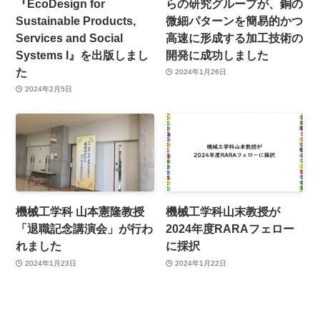
『EcoDesign for
らの研究グループが、銅の
Sustainable Products,
微細パターンを簡易的かつ
Services and Social
高速に形成する加工技術の
Systems I』を出版しまし
開発に成功しました
た
2024年1月26日
2024年2月5日
機械工学科 山本憲隆教授
機械工学科山末教授が
「退職記念講演会」が行わ
2024年度RARAフェロー
れました
に採択
2024年1月23日
2024年1月22日