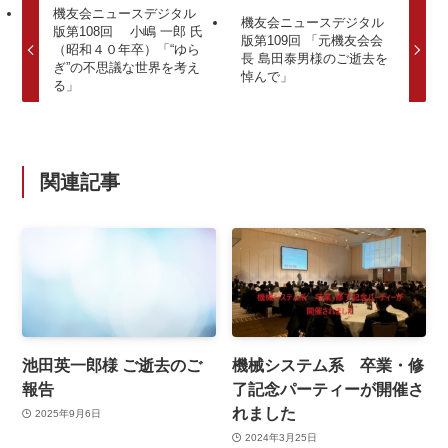
機友会ニュースデジタル
機友会ニュースデジタル
版第108回 小嶋 一郎 氏
版第109回 「元機友会会
（昭和４０年卒）「“ゆら
長 島田泰男様のご逝去を
ぎ”の不思議な世界を考え
悼んで」
る」
関連記事
池田英一郎様 ご逝去のご
機械システム系 卒業・修
報告
了記念パーティーが開催さ
れました
2025年9月6日
2024年3月25日