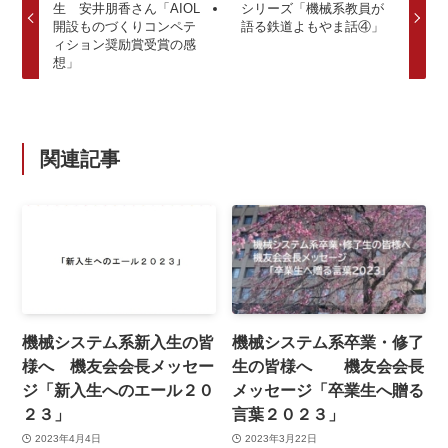
生 安井朋香さん「AIOL
シリーズ「機械系教員が
開設ものづくりコンペテ
語る鉄道よもやま話④」
ィション奨励賞受賞の感
想」
関連記事
機械システム系新入生の皆
機械システム系卒業・修了
様へ 機友会会長メッセー
生の皆様へ 機友会会長
ジ「新入生へのエール２０
メッセージ「卒業生へ贈る
２３」
言葉２０２３」
2023年4月4日
2023年3月22日