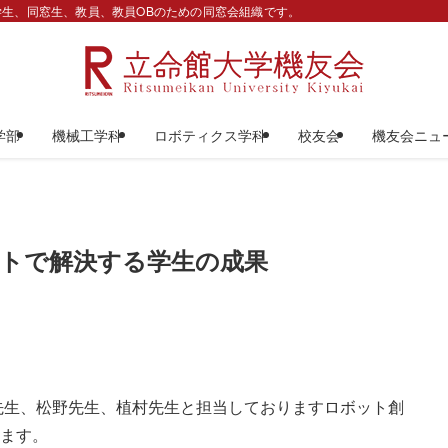
生、同窓生、教員、教員OBのための同窓会組織です。
学部
機械工学科
ロボティクス学科
校友会
機友会ニュ
ットで解決する学生の成果
ます。
