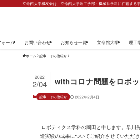
立命館大学機友会は、立命館大学理工学部・機械系学科に在籍する学
フォーム
お問い合わせ
お知らせ一覧
立命館大学
理工
ホーム
記事・その他紹介
2022
withコロナ問題をロボ
2/04
記事・その他紹介
2022年2月4日
 ロボティクス学科の岡田と申します。早川先生、松野先生、植村先生と担当しておりますロボット創
造実験の成果についてご紹介させていただき