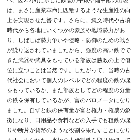
べ、図2.2(a)に示した鉄製の平鍬や備中鍬の出現
は、まさに産業革命に匹敵するような生産性の向
上を実現させた筈です。さらに、縄文時代や古墳
時代から各地にいくつかの豪族や地域勢力があ
り、しばしば勢力争いや侵略・防御のための戦さ
が繰り返されていましたから、強度の高い鉄でで
きた武器や武具をもっている部族は勝敗の上で優
位に立つことは当然です。したがって、当時の古
代社会において個人のレベルでどの程度の鉄の塊
をもっているか、また部族としてどの程度の分量
の鉄を保有しているかが、富のバロメータになり
ました。自ずと鉄の保有量が富と権力・権威の象
徴になり、日用品や食料などの入手でも粗鉄の塊
りや断片が貨幣のような役割を果たすことになり