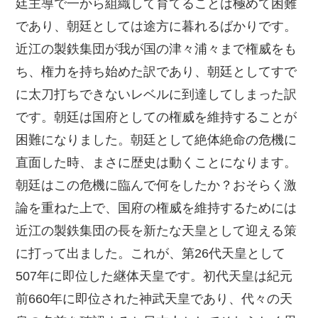
廷主導で一から組織して育てることは極めて困難
であり、朝廷としては途方に暮れるばかりです。
近江の製鉄集団が我が国の津々浦々まで権威をも
ち、権力を持ち始めた訳であり、朝廷としてすで
に太刀打ちできないレベルに到達してしまった訳
です。朝廷は国府としての権威を維持することが
困難になりました。朝廷として絶体絶命の危機に
直面した時、まさに歴史は動くことになります。
朝廷はこの危機に臨んで何をしたか？おそらく激
論を重ねた上で、国府の権威を維持するためには
近江の製鉄集団の長を新たな天皇として迎える策
に打って出ました。これが、第26代天皇として
507年に即位した継体天皇です。初代天皇は紀元
前660年に即位された神武天皇であり、代々の天