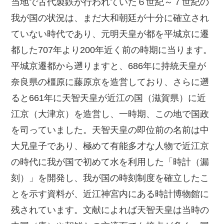
当地で古代製鉄が行われていた６世紀～７世紀の
我が国の状況は、まだ大和朝廷が十分に確立され
ていない時代であり、元明天皇が都を平城京に遷
都した707年より200年近く前の時期に当ります。
平城京遷都から遡りますと、686年に持統天皇が
奈良県の橿原に藤原京を造営しており、さらに遡
ると661年に天智天皇が近江の国（滋賀県）に近
江京（大津京）を造営し、一時期、この地で国政
を司っていました。天智天皇の即位前の名前は中
大兄皇子であり、極めて有能多才な人物で近江京
の時代に我が国で初めて水を利用した「時計（漏
刻）」を開発し、我が国の時刻制度を確立したこ
とを示す資料が、近江神宮内にある時計博物館に
残されています。文献によれば天智天皇は当時の