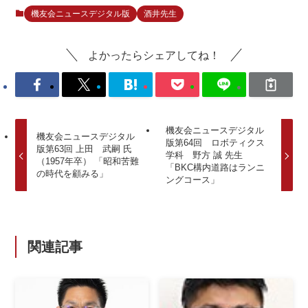
機友会ニュースデジタル版
酒井先生
よかったらシェアしてね！
機友会ニュースデジタル
機友会ニュースデジタル
版第64回 ロボティクス
版第63回 上田 武嗣 氏
学科 野方 誠 先生
（1957年卒） 「昭和苦難
「BKC構内道路はランニ
の時代を顧みる」
ングコース」
関連記事