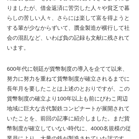
りましたが、借金返済に苦労した人々や貧乏で暮
らしの苦しい人々、さらには楽して富を得ようと
する輩が少なからずいて、贋金製造が横行して社
会の混乱など、いわば負の記録も文献に残されて
います。
600年代に朝廷が貨幣制度の導入を企てて以来、
努力に努力を重ねて貨幣制度が確立されるまでに
長年月を要したことは上述のとおりですが、この
貨幣制度の確立より100年以上も前にびわこ周辺
地域に巨大な古代製鉄コンビナートが展開されて
いたことを、前回の記事に紹介しました。まだ貨
幣制度が確立していない時代に、4000名規模の従
業員により、大量の鉄が製造されていた訳です。