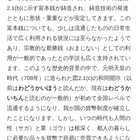
2.1(b)に示す富本銭が鋳造され、鋳造技術の発達
とともに形状・重量などが安定してきます。この
富本銭についても、少しは流通したものの日常生
活で広く利用される状況には至らなかったようで
あり、宗教的な厭勝銭（おまじない）としての利
用が一般的であったとの学説も広く支持されてい
ます。このような歴史的背景の中で、元明天皇の
時代（708年）に造られた図2.1(c)の和同開珎（以
前は
わどうかいほう
と読んだが、現在は
わどうか
いちん
と読むのが一般的）が初めて全国レベルで
流通するようになり、我が国の貨幣制度が確立し
たことになります。しかし、いつの時代も人間の
性（サガ）と業（ゴウ）は根深く、都人の暮らし
に必要な品々を貨幣で容易に売買できるようにな