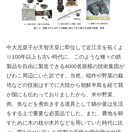
中大兄皇子が天智天皇に即位して近江京を拓くよ
り100年以上も古い時代に、このような種々の鉄
製品を自由に製造できる4000名規模の技術集団が
びわこ周辺にいた訳です。当然、稲作や野菜の栽
培などの技術はすでに大陸から朝鮮半島を経て我
が国にも伝わっておりましたから、米や野菜、
肉、魚などを煮炊きする道具として鍋や釜は生活
をする上で重要な必需品でした。また、農地を耕
すために木の枝や木片などを用いていた時代に比