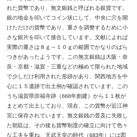
れた貨幣であり、無文銀銭と呼ばれる銀貨です。
銀の地金を叩いてコイン状にして、中央に穴を開
けただけの貨幣であり、重さを調整するために小
さな銀片を叩いて接合しています。文献によれば
実際の重さは８ｇ～１０ｇの範囲でかなりのばら
つきがあったようです。この無文銀銭は大阪・奈
良・京都・滋賀・三重などの極めて限られた地域
で少しだけ利用された形跡があり、関西地方を中
心に１５遺跡で出土例が確認されています。この
うち滋賀県崇福寺跡（668年創建）から１１枚が
まとめて出土しており、現在、この貨幣が近江神
宮に保存されています。無文銀銭の普及に失敗し
た朝廷は、その後も貨幣制度の確立に向けて色々
な工夫を重ね、天武天皇の時代（683年）には図