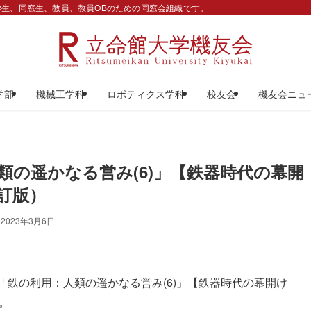
生、同窓生、教員、教員OBのための同窓会組織です。
学部
機械工学科
ロボティクス学科
校友会
機友会ニュ
類の遥かなる営み(6)」【鉄器時代の幕開
訂版）
2023年3月6日
ーズ「鉄の利用：人類の遥かなる営み(6)」【鉄器時代の幕開け
。