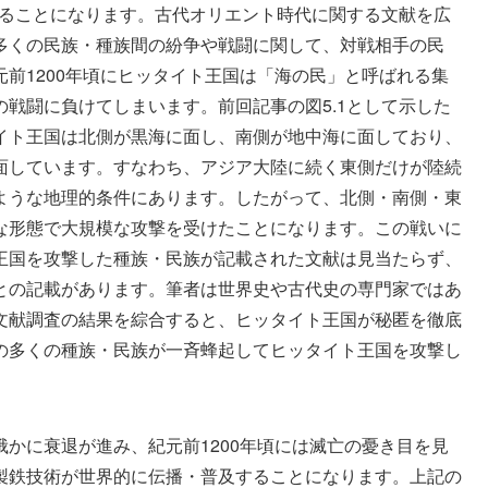
亡することになります。古代オリエント時代に関する文献を広
多くの民族・種族間の紛争や戦闘に関して、対戦相手の民
前1200年頃にヒッタイト王国は「海の民」と呼ばれる集
戦闘に負けてしまいます。前回記事の図5.1として示した
イト王国は北側が黒海に面し、南側が地中海に面しており、
面しています。すなわち、アジア大陸に続く東側だけが陸続
ような地理的条件にあります。したがって、北側・南側・東
な形態で大規模な攻撃を受けたことになります。この戦いに
王国を攻撃した種族・民族が記載された文献は見当たらず、
との記載があります。筆者は世界史や古代史の専門家ではあ
文献調査の結果を綜合すると、ヒッタイト王国が秘匿を徹底
の多くの種族・民族が一斉蜂起してヒッタイト王国を攻撃し
かに衰退が進み、紀元前1200年頃には滅亡の憂き目を見
製鉄技術が世界的に伝播・普及することになります。上記の