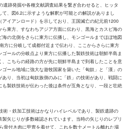
団の遺跡発掘や各種文献調査結果を繋ぎ合わせると、ヒッタ
て、図6.2に示すような解釈が可能との解説がありまし
アイアンロード）を示しており、王国滅亡の紀元前1200
から東方、すなわちアジア方面に伝わり、黒海とカスピ海の
ピ海の北側をさらに東方に伝播し、モンゴールまでほぼ地図
で南方に分岐して成都付近まで伝わり、ここからさらに東方
ンゴールの分岐点より東方に伝播した製鉄技術は朝鮮半島ま
く、こちらの経路の方が先に朝鮮半島まで到着したことを意
ンゴール地域に強大な遊牧国家を築いた「匈奴」と「漢」の
があり、当初は匈奴族側のみに「鉄」の技術があり、戦闘に
にも製鉄技術が伝わった後は条件が互角となり、一段と壮絶
鉄技術・鉄加工技術はかなりハイレベルであり、製鉄遺跡の
鉄製矢じりが多数確認されています。当時の矢じりのレプリ
ばら骨付き肉に甲冑を着せて、これを数十メートル離れた場