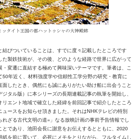
と結びついていることは、すでに度々記載したところです
した製鉄技術が、その後、どのような経路で世界に広がって
展・変遷に直結する極めて興味深いテーマです。筆者は、こ
て50年近く、材料強度学や信頼性工学分野の研究・教育に
直面したとき、偶然にも誠にありがたい助け船に出会うこと
デジタル版）に本シリーズの長期連載記事の執筆を開始し、
オリエント地域で確立した経緯を前回記事で紹介したところ
ニュースをお知らせ頂きました。それはNHKテレビの特別
知られざる古代文明の道=」なる放映計画の事前予告情報でし
とであり、池田会長に謝意をお伝えするとともに、2020
帯はメモ用紙を前に置いて、必死にメモをとりながら、フルタイムし