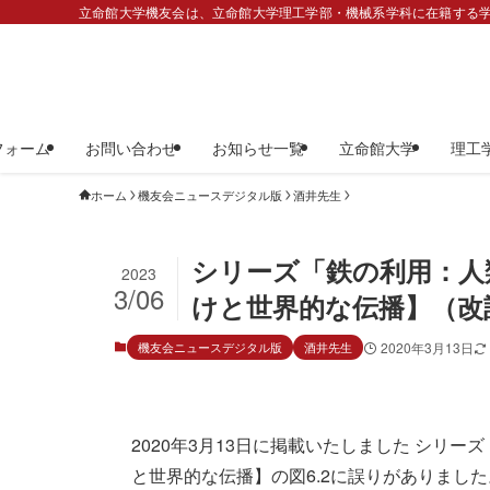
立命館大学機友会は、立命館大学理工学部・機械系学科に在籍する学
フォーム
お問い合わせ
お知らせ一覧
立命館大学
理工
ホーム
機友会ニュースデジタル版
酒井先生
シリーズ「鉄の利用：人
2023
3/06
けと世界的な伝播】（改
機友会ニュースデジタル版
酒井先生
2020年3月13日
2020年3月13日に掲載いたしました シリ
と世界的な伝播】の図6.2に誤りがありました