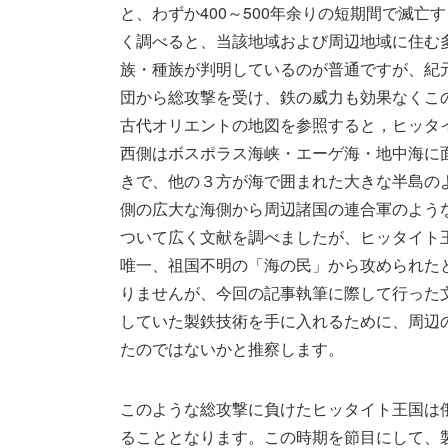
と、わずか400～500年余りの短期間で滅
く調べると、当該地域および周辺地域に住む
族・種族が判明しているのが普通ですが、紀元
団から総攻撃を受け、鉄の威力も効果なくこの
古代オリエントの地図を参照すると，ヒッタ
西側はボスポラス海峡・エーゲ海・地中海に
きで、他の３方が海で囲まれた大きな半島の
側の広大な海側から周辺諸国の連合軍のよう
ついて広く文献を調べましたが、ヒッタイト
唯一、祖国不明の「海の民」から攻められた
りませんが、今回の記事執筆に際して行った
していた製鉄技術を手に入れるために、周辺
たのではないかと推察します。
このような総攻撃に負けたヒッタイト王国は俄
ることとなります。この時期を節目にして、