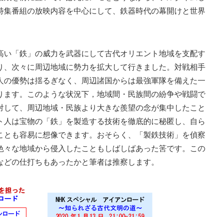
特集番組の放映内容を中心にして、鉄器時代の幕開けと世界
高い「鉄」の威力を武器にして古代オリエント地域を支配す
り、次々に周辺地域に勢力を拡大して行きました。対戦相手
人の優勢は揺るぎなく、周辺諸国からは最強軍隊を備えた一
ります。このような状況下，地域間・民族間の紛争や戦闘で
対して、周辺地域・民族より大きな羨望の念が集中したこと
ト人は宝物の「鉄」を製造する技術を徹底的に秘匿し、自ら
ことも容易に想像できます。おそらく、「製鉄技術」を偵察
色々な地域から侵入したこともしばしばあった筈です。この
などの仕打ちもあったかと筆者は推察します。