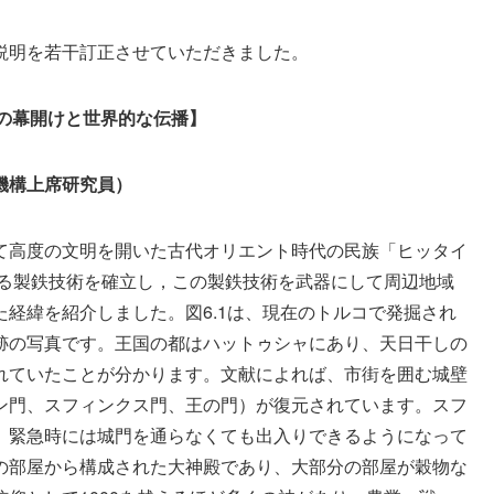
説明を若干訂正させていただきました。
代の幕開けと世界的な伝播】
機構上席研究員）
て高度の文明を開いた古代オリエント時代の民族「ヒッタイ
くる製鉄技術を確立し，この製鉄技術を武器にして周辺地域
経緯を紹介しました。図6.1は、現在のトルコで発掘され
跡の写真です。王国の都はハットゥシャにあり、天日干しの
れていたことが分かります。文献によれば、市街を囲む城壁
ン門、スフィンクス門、王の門）が復元されています。スフ
、緊急時には城門を通らなくても出入りできるようになって
の部屋から構成された大神殿であり、大部分の部屋が穀物な