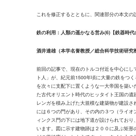
これを修正するとともに、関連部分の本文の
鉄の利用：人類の遥かなる営み(6)【鉄器時
酒井達雄（本学名誉教授／総合科学技術研究
前回の記事で、現在のトルコ付近を中心にし
ト人」が、紀元前1500年頃に大量の鉄をつ
を次々に支配下に置くような一大帝国を築いた
た古代オリエント時代のヒッタイト王国の遺
レンガを積み上げた大規模な建築物が建設さ
には６つの門があり、その内の３つ（ライオ
ィンクス門の下には地下道が設けられており
います。図に示す建物跡は２００に及ぶ矩形