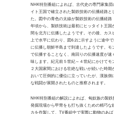
NHK特別番組によれば、古代史の専門家集
イト王国で確立された製鉄技術の伝播経路とし
た。図中の青色の太線が製鉄技術の伝播経路（
年頃から、製鉄技術は最初にヒッタイト王国
間を北方に伝播したようです。その後、カス
上で水平に伝わり、図6.2に示すように途中
に伝播し朝鮮半島まで到達したようです。モ
で伝播することなく、南回りの伝播速度が速
味します。紀元前５世紀～４世紀にかけてモ
２大国家間における壮絶な戦いが続いた時期
おいて圧倒的に優位に立っていたが、漢族側
な戦闘が展開されたものと推察されます。
NHK特別番組の解説によれば、匈奴族の製
発掘現場から甲冑をも打ち抜くための精巧な
カを作製して、TV番組中で実際に動物のあ