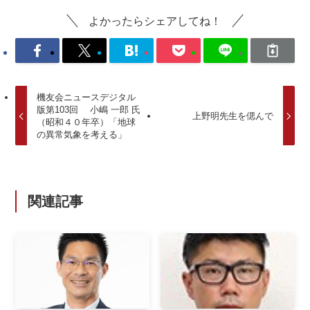
よかったらシェアしてね！
機友会ニュースデジタル
版第103回 小嶋 一郎 氏
上野明先生を偲んで
（昭和４０年卒）「地球
の異常気象を考える」
関連記事