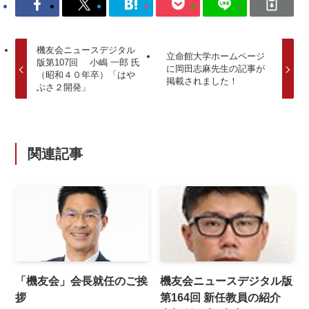
機友会ニュースデジタル
立命館大学ホームページ
版第107回 小嶋 一郎 氏
に岡田志麻先生の記事が
（昭和４０年卒）「はや
掲載されました！
ぶさ２開発」
関連記事
「機友会」会長就任のご挨
機友会ニュースデジタル版
拶
第164回 新任教員の紹介