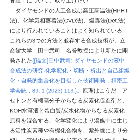
養殖」について、取り上げたい。

　ダイヤモンドの人工合成は高圧高温法(HPHT
法)、化学気相蒸着法(CVD法)、爆轟法(Det.法)
により行われていることはよく知られている。
これらの3つの方法と並存する合成技術が、立
命館大学　田中武司　名誉教授により新たに開
発された
{[論文]田中武司: ダイヤモンドの液中
合成法の研究‐化学変化・切断・析出と自己組織
化・自発的集合化を目指した技術開発，精密工
学会誌，89, 1 (2023) 113.}。
原理はこうだ。ア
セトンと有機高分子からなる炭素化促進剤と、
KOH水溶液と蛋白質/炭水化物からなる炭素化
原料を混合する。化学変化により溶媒中に生じ
る活性炭素種や有機化合物を、紫外線により分