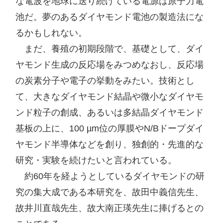
な電波を地球に送り続けている電源は原子力電
池だ。夢のあるダイヤモンド電池の製造法にな
るかもしれない。

　まだ、養殖の初期段階で、基礎として、ダイ
ヤモンド生成の反応場をみつめなおし、反応場
の炭素分子や電子の挙動をみたい。技術とし
て、大きなダイヤモンド結晶や微小なダイヤモ
ンド粒子の創成、あるいは多結晶ダイヤモンド
基板の上に、100 µm位の厚膜やN/Bドープダイ
ヤモンド半導体などを創り、独創的・先進的な
研究・実験を続けたいと言われている。

　約60年を経ようとしているダイヤモンドの研
究の集大成である本研究を、故田中義信先生、
故井川直哉先生、故大南正瑛先生に捧げるとの