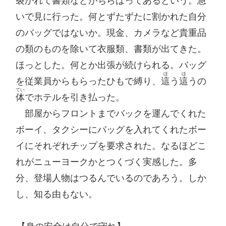
裂かれて書類などがちらばってあるという。急
いで見に行った。何とずたずたに割かれた自分
のバッグではないか。現金、カメラなど貴重品
の類のものを除いて衣服類、書類が出てきた。
ほっとした。何とか出張が続けられる。バッグ
ほ
ほ
を従業員からもらったひもで縛り、
這
う
這
うの
てい
体
でホテルを引き払った。

　部屋からフロントまでバックを運んでくれた
ボーイ、タクシーにバッグを入れてくれたボー
イにそれぞれチップを要求された。なるほどこ
れがニューヨークかとつくづく実感した。多
分、登場人物はつるんでいるのであろう。しか
し、知る由もない。
