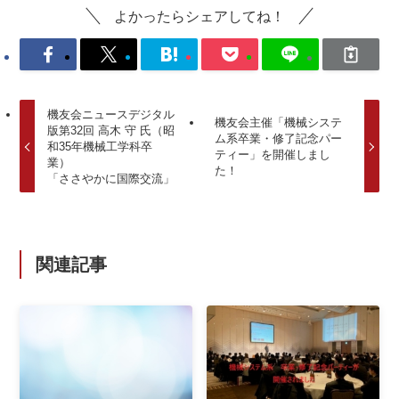
よかったらシェアしてね！
機友会ニュースデジタル
機友会主催「機械システ
版第32回 高木 守 氏（昭
ム系卒業・修了記念パー
和35年機械工学科卒
ティー」を開催しまし
業）
た！
「ささやかに国際交流」
関連記事