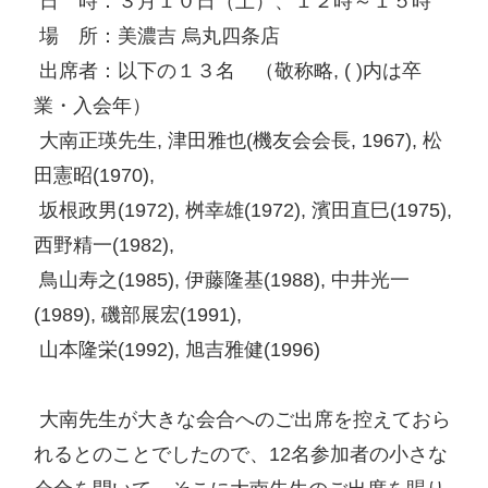
 日　時：３月１０日（土）、１２時～１５時

 場　所：美濃吉 烏丸四条店

 出席者：以下の１３名　（敬称略, ( )内は卒
業・入会年）

 大南正瑛先生, 津田雅也(機友会会長, 1967), 松
田憲昭(1970),

 坂根政男(1972), 桝幸雄(1972), 濱田直巳(1975), 
西野精一(1982),

 鳥山寿之(1985), 伊藤隆基(1988), 中井光一
(1989), 磯部展宏(1991),

 山本隆栄(1992), 旭吉雅健(1996) 

 大南先生が大きな会合へのご出席を控えておら
れるとのことでしたので、12名参加者の小さな