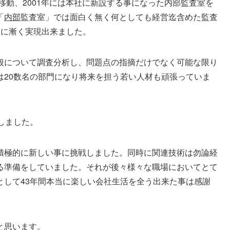
移動、2001年には本社に新設する事になった内部監査室を
「
内部
監査室」では面白く無く何としても経営迄含めた監査
後に漸く実現出来ました。
般について調査分析し、問題点の指摘だけでなく可能な限り
は20数名の部門になり将来を担う若い人材も頑張っていま
しました。
積極的に新しい事に挑戦しました。同時に関連技術は勿論経
る準備をしていました。それが後々様々な職場においてとて
として43年間本当に楽しい会社生活を全う出来た事は感謝
と思います。