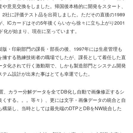
査や意見交換をしました。帰国後本格的に開発をスタート、
2社に評価テスト品を出荷しました。ただその直後の1989
、ICカードはその5年後くらいから徐々に立ち上がり2001
ード化が始まり、現在に至っています。
版・印刷部門の課長・部長の後、1997年には生産管理も
を擁する熟練技術者の職場でしたが、課長として着任した直
ータ化されて行く激動期で、しかも製造部門とシステム開発
ステム設計が出来た事はとても幸運でした。
置、カラー分解データを全てDB化し自動で画像修正するシ
良くする。。。等々）、更には文字・画像データの統合と自
構築し、当時としては最先端のDTPとDBをNW統合した