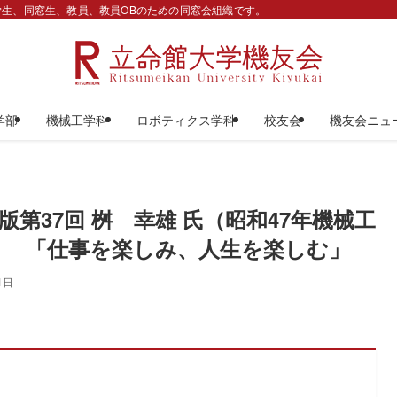
生、同窓生、教員、教員OBのための同窓会組織です。
学部
機械工学科
ロボティクス学科
校友会
機友会ニュ
第37回 桝 幸雄 氏（昭和47年機械工
事を楽しみ、人生を楽しむ」
1日