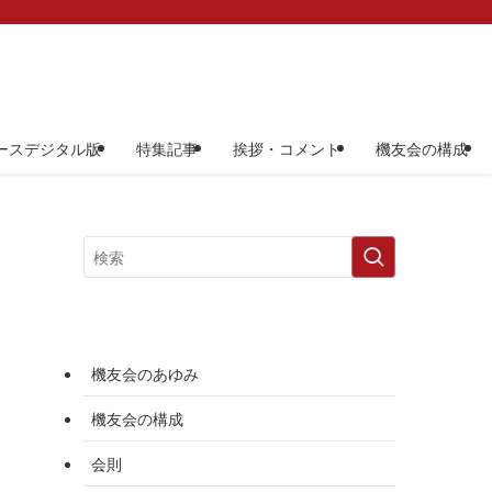
ースデジタル版
特集記事
挨拶・コメント
機友会の構成
機友会のあゆみ
機友会の構成
会則