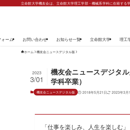
立命館大学機友会は、立命館大学理工学部・機械系学科に在籍する学
フォーム
お問い合わせ
お知らせ一覧
立命館大学
理工
ホーム
機友会ニュースデジタル版
機友会ニュースデジタル版
2023
3/01
学科卒業） 「仕
機友会ニュースデジタル版
2018年5月21日
2023年3月
「仕事を楽しみ、人生を楽しむ」