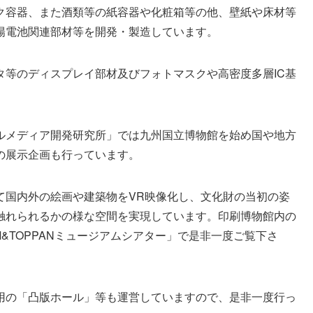
ク容器、また酒類等の紙容器や化粧箱等の他、壁紙や床材等
陽電池関連部材等を開発・製造しています。
タ等のディスプレイ部材及びフォトマスクや高密度多層IC基
。
ルメディア開発研究所」では九州国立博物館を始め国や地方
の展示企画も行っています。
て国内外の絵画や建築物をVR映像化し、文化財の当初の姿
触れられるかの様な空間を実現しています。印刷博物館内の
&TOPPANミュージアムシアター」で是非一度ご覧下さ
用の「凸版ホール」等も運営していますので、是非一度行っ