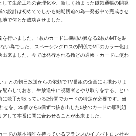
として生産工程の合理化や、新しく始まった磁気通帳の開発
械の設計は初めてでしかも納期切迫の為一発必中で完成させ
意地で何とか成功させました。
を行いました。1枚のカードに機能の異なる2枚のMTを貼
れない為でした。スペーシングロスの関係でMTのカラー化は
決出来ました。今では発行される殆どの通帳・カードに使わ
たい」との朝日放送からの依頼でTV番組の企画にも携わりま
を配布しておき、生放送中に視聴者とやり取りをする、とい
時に歌手が歌っている2分間でカードの特定が必要です。当
わせを、25個から5個ずつ抜き出した5枚のカードの順列組
リアして本番に間に合わせることが出来ました。
Cカードの基本特許を持っているフランスのイノバトロン社や