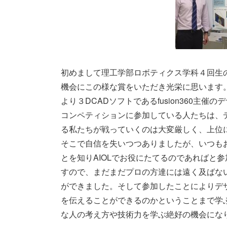
初めまして理工学部ロボティクス学科４回生
機会にこの様な賞をいただき光栄に思います
より３DCADソフトであるfusion360主
コンペティションに参加している人たちは、
る私たちが戦っていくのは大変厳しく、上位
そこで自信を失いつつありましたが、いつもお
とを知りAIOLでお役にたてるのであればと
すので、まだまだプロの方達には遠く及ばな
ができました。そして参加したことによりデ
を伝えることができるのかということまで学
な人の考え方や技術力を学ぶ絶好の機会にな