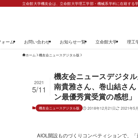
立命館大学機友会は、立命館大学理工学部・機械系学科に在籍する学
フォーム
お問い合わせ
お知らせ一覧
立命館大学
理工
ホーム
機友会ニュースデジタル版
機友会ニュースデジタル
2021
南貴雅さん、巻山結さん
5/11
ン最優秀賞受賞の感想」
機友会ニュースデジタル版
2018年12月21日
2021年5
AIOL開設ものづくりコンペティションで、