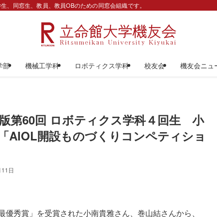
生、同窓生、教員、教員OBのための同窓会組織です。
学部
機械工学科
ロボティクス学科
校友会
機友会ニュ
版第60回 ロボティクス学科４回生 小
「AIOL開設ものづくりコンペティショ
月11日
「最優秀賞」を受賞された小南貴雅さん、巻山結さんから、