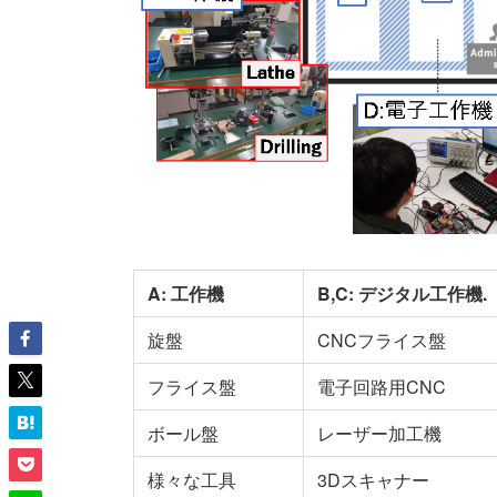
A:
工作機
B,C:
デジタル工作機.
旋盤
CNCフライス盤
フライス盤
電子回路用CNC
ボール盤
レーザー加工機
様々な工具
3Dスキャナー