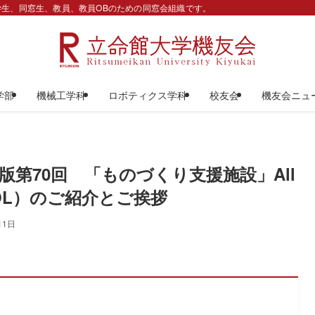
生、同窓生、教員、教員OBのための同窓会組織です。
学部
機械工学科
ロボティクス学科
校友会
機友会ニュ
第70回 「ものづくり支援施設」All
y（AIOL）のご紹介とご挨拶
11日