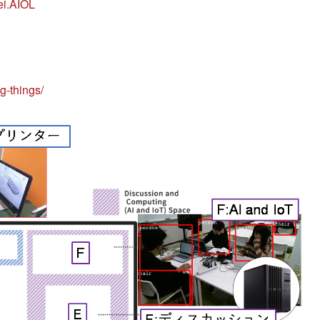
ei.AIOL
g-things/