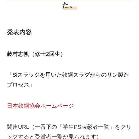
た。
発表内容
藤村志帆（修士
2
回生）
「
Si
スラッジを用いた鉄鋼スラグからのリン製造
プロセス」
日本鉄鋼協会ホームページ
関連
URL
（一番下の「学生
PS
表彰者一覧」をクリ
ックすると受賞者一覧が見られます）