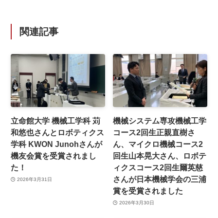
関連記事
立命館大学 機械工学科 苅
機械システム専攻機械工学
和悠也さんとロボティクス
コース2回生正親直樹さ
学科 KWON Junohさんが
ん、マイクロ機械コース2
機友会賞を受賞されまし
回生山本晃大さん、ロボテ
た！
ィクスコース2回生爾英慈
さんが日本機械学会の三浦
2026年3月31日
賞を受賞されました
2026年3月30日