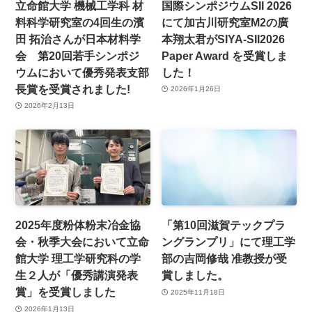
立命館大学 機械工学科 材
国際シンポジウムSII 2026
料科学研究室の4回生の濱
にて加古川研究室M2の廣
田 拓治さんが日本材料学
本翔太君がSIYA-SII2026
会 第20回若手シンポジ
Paper Award を受賞しま
ウムにおいて優秀発表支部
した！
長賞を受賞されました!
2026年1月26日
2026年2月13日
2025年度粉体粉末冶金協
「第10回滋賀テックプラ
会・秋季大会において立命
ングランプリ」にて理工学
館大学 理工学研究科の学
部の吉岡修哉 准教授が受
生２人が「優秀講演発表
賞しました。
賞」を受賞しました
2025年11月18日
2026年1月13日