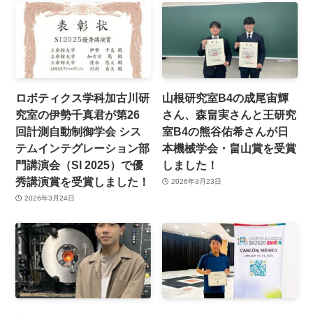
ロボティクス学科加古川研
山根研究室B4の成尾宙輝
究室の伊勢千真君が第26
さん、森畠実さんと王研究
回計測自動制御学会 シス
室B4の熊谷佑希さんが日
テムインテグレーション部
本機械学会・畠山賞を受賞
門講演会（SI 2025）で優
しました！
秀講演賞を受賞しました！
2026年3月23日
2026年3月24日